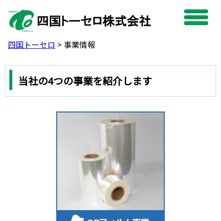
四国トーセロ
>
事業情報
事
業
当社の4つの事業を紹介します
情
報